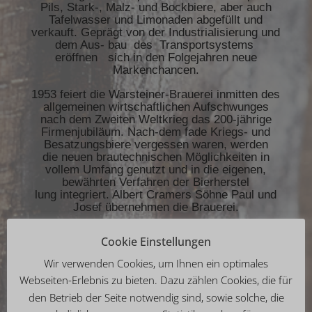
Pils, Stark-, Malz- und Bockbiere, aber auch
Tafelwasser und Limonaden abgefüllt und
verkauft. Geprägt von der Industrialisierung und
dem Aus- bau des Transportsystems
eröffnen sich in den Folgejahren neue
Markenchancen.
1953 feiert die Warsteiner-Brauerei inmitten des
allgemeinen wirtschaftlichen Aufschwunges
nach dem Zweiten Weltkrieg das 200-jährige
Firmenjubiläum. Nach-dem fade Kriegs- und
Besatzungsbiere vergessen waren, werden
die neuen brautechnischen Möglichkeiten in
vollem Umfang genutzt und in die eigenen,
bewährten Verfahren der Bierherstel
lung integriert. Albert Cramers Söhne Paul und
Josef übernehmen die Brauerei.
1960 gehört die Warsteiner Brauerei zu den
Cookie Einstellungen
deutschen Großbrauereien. Am Jahresende ist
die magische 100.000-hl-Marke erstmals
Wir verwenden Cookies, um Ihnen ein optimales
überschritten. 1972 liegt der Jahresausstoß
Webseiten-Erlebnis zu bieten. Dazu zählen Cookies, die für
bereits bei rund 500.000 Hektolitern.
den Betrieb der Seite notwendig sind, sowie solche, die
1976 sind die Kapazitäten der Warsteiner