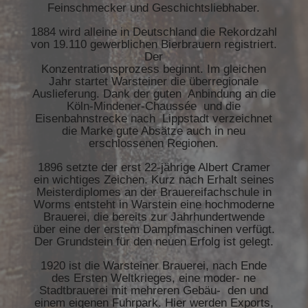
Feinschmecker und Geschichtsliebhaber.
1884 wird alleine in Deutschland die Rekordzahl
von 19.110 gewerblichen Bierbrauern registriert.
Der
Konzentrationsprozess beginnt. Im gleichen
Jahr startet Warsteiner die überregionale
Auslieferung. Dank der guten Anbindung an die
Köln-Mindener-Chaussée und die
Eisenbahnstrecke nach Lippstadt verzeichnet
die Marke gute Absätze auch in neu
erschlossenen Regionen.
1896 setzte der erst 22-jährige Albert Cramer
ein wichtiges Zeichen. Kurz nach Erhalt seines
Meisterdiplomes an der Brauereifachschule in
Worms entsteht in Warstein eine hochmoderne
Brauerei, die bereits zur Jahrhundertwende
über eine der erstem Dampfmaschinen verfügt.
Der Grundstein für den neuen Erfolg ist gelegt.
1920 ist die Warsteiner Brauerei, nach Ende
des Ersten Weltkrieges, eine moder- ne
Stadtbrauerei mit mehreren Gebäu- den und
einem eigenen Fuhrpark. Hier werden Exports,