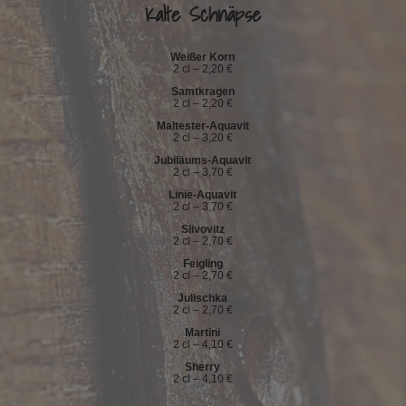
Kalte Schnäpse
Weißer Korn
2 cl – 2,20 €
Samtkragen
2 cl – 2,20 €
Maltester-Aquavit
2 cl – 3,20 €
Jubiläums-Aquavit
2 cl – 3,70 €
Linie-Aquavit
2 cl – 3,70 €
Slivovitz
2 cl – 2,70 €
Feigling
2 cl – 2,70 €
Julischka
2 cl – 2,70 €
Martini
2 cl – 4,10 €
Sherry
2 cl – 4,10 €
.