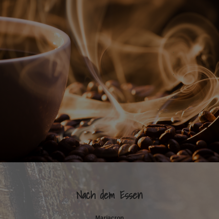
.
.
.
.
.
.
.
Nach dem Essen
Mariacron