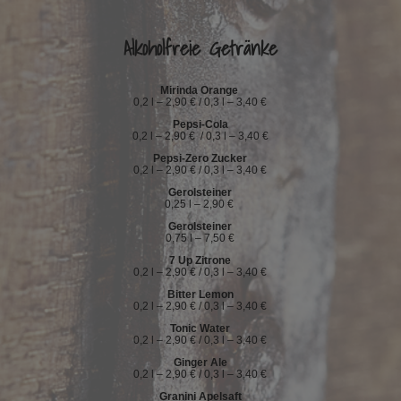
.
Alkoholfreie Getränke
Mirinda Orange
0,2 l – 2,90 € / 0,3 l – 3,40 €
Pepsi-Cola
0,2 l – 2,90 € / 0,3 l – 3,40 €
Pepsi-Zero Zucker
0,2 l – 2,90 € / 0,3 l – 3,40 €
Gerolsteiner
0,25 l – 2,90 €
Gerolsteiner
0,75 l – 7,50 €
7 Up Zitrone
0,2 l – 2,90 € / 0,3 l – 3,40 €
Bitter Lemon
0,2 l – 2,90 € / 0,3 l – 3,40 €
Tonic Water
0,2 l – 2,90 € / 0,3 l – 3,40 €
Ginger Ale
0,2 l – 2,90 € / 0,3 l – 3,40 €
Granini Apelsaft