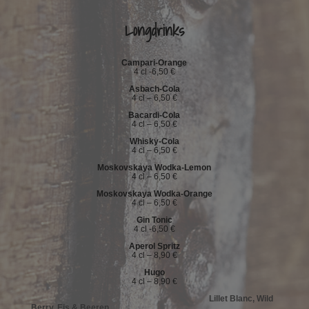
Longdrinks
Campari-Orange
4 cl -6,50 €
Asbach-Cola
4 cl – 6,50 €
Bacardi-Cola
4 cl – 6,50 €
Whisky-Cola
4 cl – 6,50 €
Moskovskaya Wodka-Lemon
4 cl – 6,50 €
Moskovskaya Wodka-Orange
4 cl – 6,50 €
Gin Tonic
4 cl -6,50 €
Aperol Spritz
4 cl – 8,90 €
Hugo
4 cl – 8,90 €
Lillet Blanc, Wild
Berry, Eis & Beeren