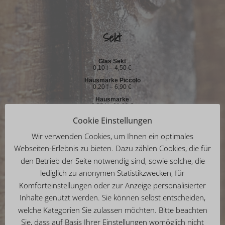
Sekt
Glas Sekt
0,10 l – 4,50 €
Hausmarke Piccolo
0,20 l – 6,90 €
Hausmarke
0,75 l – 21,90 €
Mumm, extra dry
Cookie Einstellungen
0,20 l – 8,90 €
Wir verwenden Cookies, um Ihnen ein optimales
Mumm, extra dry
0,75 l – 26,90 €
Webseiten-Erlebnis zu bieten. Dazu zählen Cookies, die für
MM
den Betrieb der Seite notwendig sind, sowie solche, die
0,20 l – 7,90 €
lediglich zu anonymen Statistikzwecken, für
MM
0,75 l – 23,90 €
Komforteinstellungen oder zur Anzeige personalisierter
.
Inhalte genutzt werden. Sie können selbst entscheiden,
welche Kategorien Sie zulassen möchten. Bitte beachten
Internationale Spirituosen
Sie, dass auf Basis Ihrer Einstellungen womöglich nicht