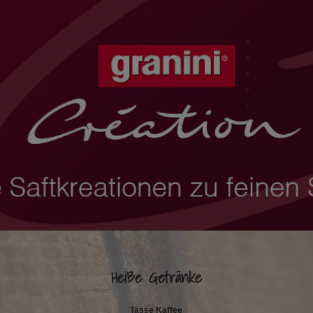
.
.
.
.
.
.
.
Heiße Getränke
Tasse Kaffee