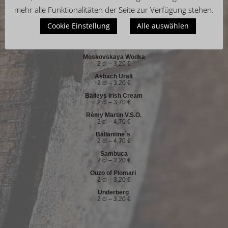
mehr alle Funktionalitäten der Seite zur Verfügung stehen.
Bessen Genever
Cookie Einstellung
Alle auswählen
2 cl – 3,20 €
Tequila
2 cl – 3,20 €
Moskovskaya Wodka
2 cl – 3,20 €
Asbach Uralt
2 cl – 3,20 €
Baileys Irish Cream
2 cl – 3,70 €
Rémy Martin V.S.O.
2 cl – 4,70 €
Ballantine´s
2 cl – 4,70 €
Sambuca
2 cl – 3,20 €
Ouzo of Plomari
2 cl – 3,20 €
Underberg
2 cl – 3,20 €
.