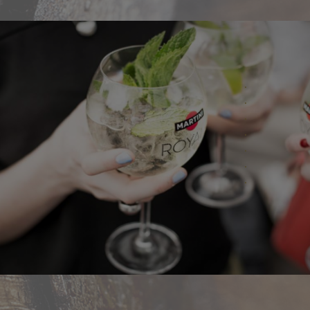
.
.
.
.
.
.
.