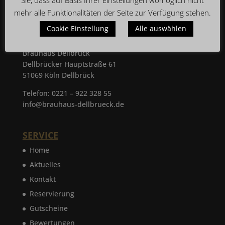
Sie, dass auf Basis Ihrer Einstellungen womöglich nicht
mehr alle Funktionalitäten der Seite zur Verfügung stehen.
KONTAKT
Cookie Einstellung
Alle auswählen
Restaurant
Brauhaus Dellbrück
Dellbrücker Hauptstraße 61
51069 Köln Dellbrück
Telefon: 0221 – 922 328 55
info@brauhaus-dellbrueck.de
SERVICE
Home
Aktuelles
Kontakt
Reservierung
Gutscheine
Bewertungen