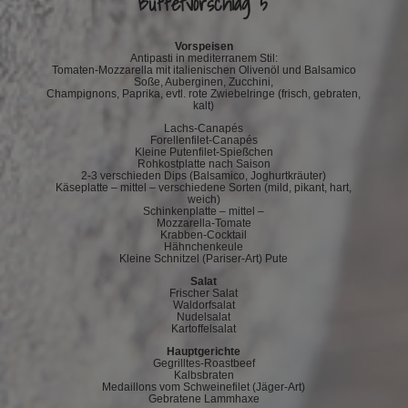
Buffetvorschlag 5
Vorspeisen
Antipasti in mediterranem Stil:
Tomaten-Mozzarella mit italienischen Olivenöl und Balsamico
Soße, Auberginen, Zucchini,
Champignons, Paprika, evtl. rote Zwiebelringe (frisch, gebraten,
kalt)
Lachs-Canapés
Forellenfilet-Canapés
Kleine Putenfilet-Spießchen
Rohkostplatte nach Saison
2-3 verschieden Dips (Balsamico, Joghurtkräuter)
Käseplatte – mittel – verschiedene Sorten (mild, pikant, hart,
weich)
Schinkenplatte – mittel –
Mozzarella-Tomate
Krabben-Cocktail
Hähnchenkeule
Kleine Schnitzel (Pariser-Art) Pute
Salat
Frischer Salat
Waldorfsalat
Nudelsalat
Kartoffelsalat
Hauptgerichte
Gegrilltes-Roastbeef
Kalbsbraten
Medaillons vom Schweinefilet (Jäger-Art)
Gebratene Lammhaxe