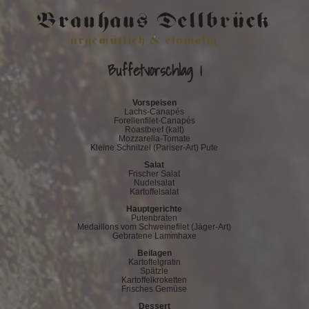
Buffetvorschlag 1
Vorspeisen
Lachs-Canapés
Forellenfilet-Canapés
Roastbeef (kalt)
Mozzarella-Tomate
Kleine Schnitzel (Pariser-Art) Pute
Salat
Frischer Salat
Nudelsalat
Kartoffelsalat
Hauptgerichte
Putenbraten
Medaillons vom Schweinefilet (Jäger-Art)
Gebratene Lammhaxe
Beilagen
Kartoffelgratin
Spätzle
Kartoffelkroketten
Frisches Gemüse
Dessert