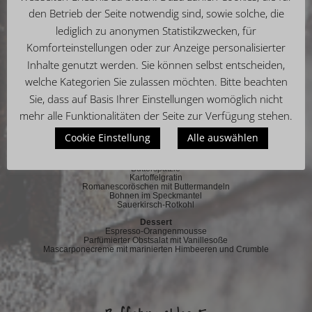
Bunter Melonensalat mit luftgetrocknetem Prosciutto
Terrine von der Maispoularde dazu Waldorfsalat
den Betrieb der Seite notwendig sind, sowie solche, die
Geräucherte Gänsebrust mit Preiselbeeren
lediglich zu anonymen Statistikzwecken, für
Salatbuffet mit verschiedenen Dressings & Condiments
Komforteinstellungen oder zur Anzeige personalisierter
Käsebrett mit verschiedenen internationalen Käsespezialitäten
Inhalte genutzt werden. Sie können selbst entscheiden,
dazu Feigensenf,
welche Kategorien Sie zulassen möchten. Bitte beachten
mit großer Brot- und Brötchenauswahl mit Kräuterbutter und
verschiedenen Dips
Sie, dass auf Basis Ihrer Einstellungen womöglich nicht
Hauptgerichte
mehr alle Funktionalitäten der Seite zur Verfügung stehen.
Hirschgulasch in Waldpilzen-Preiselbeersauce
Roulade vom Rind gefüllt mit Hackfleisch und Zucchini
Buttermakrele dazu Salbeibutter
Cookie Einstellung
Alle auswählen
Beilagen
Ofenkartoffeln mit Meersalz und Kräutern
Butterspätzle
Kartoffelgratin
Romanescoröschen mit Buttermandeln
Bohnen im Speckmantel
Sauerkirsch-Rotkohl
Dessert
Espresso-Orangenmousse
Parfümierter Obstsalat mit Vanillesoße
Mascarponecreme mit marinierten Himbeeren und Crumble