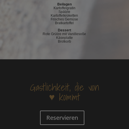
Beilagen
Kartoffelgratin
Spätzle
Kartoffelkroketten
Frisches Gemüse
Bratkartoffel
Dessert
Rote Grütze mit Vanillesoße
Käseplatte
Brotkorb
Gastlichkeit, die von
♥ kommt
Reservieren