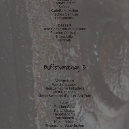
Kartoffelgratin
Spätzle
Kartoffelkroketten
Frisches Gemüse
Bratkartoffel
Dessert
Rote Grütze mit Vanillesoße
Frischer Obstsalat
Käseplatte
Brotkorb
Buffetvorschlag 3
Vorspeisen
Wurst-Canapés
Hausgemachte Frikadelle
Mett-Canapés
Kleine Schnitzel (Pariser-Art) Pute
Salat
Frischer Salat
Kartoffelsalat
Hauptgerichte
Putenbraten
Haxenfleisch
Rheinischer Sauerbraten