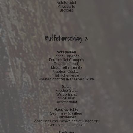
Apfelstrudel
Käseplatte
Brotkorb
Buffetvorschlag 2
Vorspeisen
Lachs-Canapés
Forellenfilet-Canapés
Roastbeef (kalt)
Mozzarella-Tomate
Krabben-Cocktail
Hähnchenkeule
Kleine Schnitzel (Pariser-Art) Pute
Salat
Frischer Salat
Waldorfsalat
Nudelsalat
Kartoffelsalat
Hauptgerichte
Gegrilltes-Roastbeef
Kalbsbraten
Medaillons vom Schweinefilet (Jäger-Art)
Gebratene Lammhaxe
Beilagen