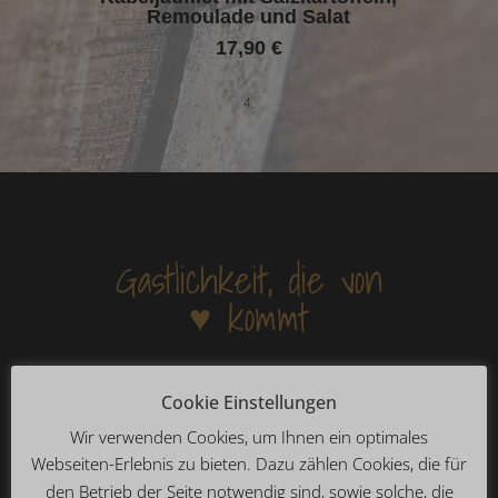
Remoulade und Salat
17,90 €
4.
Gastlichkeit, die von
♥ kommt
Reservieren
Cookie Einstellungen
Wir verwenden Cookies, um Ihnen ein optimales
Webseiten-Erlebnis zu bieten. Dazu zählen Cookies, die für
Gutscheine
den Betrieb der Seite notwendig sind, sowie solche, die