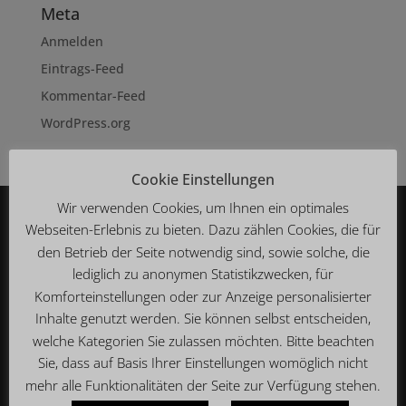
Meta
Anmelden
Eintrags-Feed
Kommentar-Feed
WordPress.org
Cookie Einstellungen
Wir verwenden Cookies, um Ihnen ein optimales
Webseiten-Erlebnis zu bieten. Dazu zählen Cookies, die für
WIR SIND FÜR SIE DA
den Betrieb der Seite notwendig sind, sowie solche, die
Montag – Sonntag
lediglich zu anonymen Statistikzwecken, für
10:30 bis 0:00 Uhr
Komforteinstellungen oder zur Anzeige personalisierter
(Küche von 11:30 bis 23:00 Uhr)
Inhalte genutzt werden. Sie können selbst entscheiden,
welche Kategorien Sie zulassen möchten. Bitte beachten
Sie, dass auf Basis Ihrer Einstellungen womöglich nicht
KONTAKT
mehr alle Funktionalitäten der Seite zur Verfügung stehen.
Restaurant