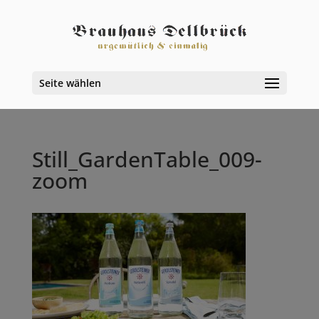
Seite wählen
Still_GardenTable_009-
zoom