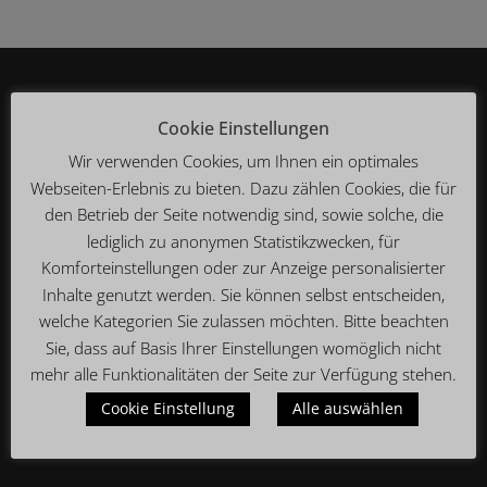
WIR SIND FÜR SIE DA
Cookie Einstellungen
Montag – Sonntag
10:30 bis 0:00 Uhr
Wir verwenden Cookies, um Ihnen ein optimales
Webseiten-Erlebnis zu bieten. Dazu zählen Cookies, die für
(Küche von 11:30 bis 23:00 Uhr)
den Betrieb der Seite notwendig sind, sowie solche, die
lediglich zu anonymen Statistikzwecken, für
KONTAKT
Komforteinstellungen oder zur Anzeige personalisierter
Inhalte genutzt werden. Sie können selbst entscheiden,
Restaurant
welche Kategorien Sie zulassen möchten. Bitte beachten
Brauhaus Dellbrück
Dellbrücker Hauptstraße 61
Sie, dass auf Basis Ihrer Einstellungen womöglich nicht
51069 Köln Dellbrück
mehr alle Funktionalitäten der Seite zur Verfügung stehen.
Cookie Einstellung
Alle auswählen
Telefon: 0221 – 922 328 55
info@brauhaus-dellbrueck.de