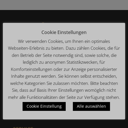
WIR SIND FÜR SIE DA
Cookie Einstellungen
Montag – Sonntag
10:30 bis 0:00 Uhr
Wir verwenden Cookies, um Ihnen ein optimales
Webseiten-Erlebnis zu bieten. Dazu zählen Cookies, die für
(Küche von 11:30 bis 23:00 Uhr)
den Betrieb der Seite notwendig sind, sowie solche, die
lediglich zu anonymen Statistikzwecken, für
KONTAKT
Komforteinstellungen oder zur Anzeige personalisierter
Restaurant
Inhalte genutzt werden. Sie können selbst entscheiden,
Brauhaus Dellbrück
welche Kategorien Sie zulassen möchten. Bitte beachten
Dellbrücker Hauptstraße 61
Sie, dass auf Basis Ihrer Einstellungen womöglich nicht
51069 Köln Dellbrück
mehr alle Funktionalitäten der Seite zur Verfügung stehen.
Telefon: 0221 – 922 328 55
Cookie Einstellung
Alle auswählen
info@brauhaus-dellbrueck.de